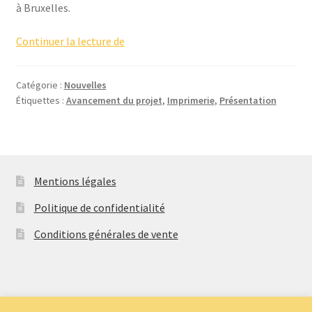
à Bruxelles.
Ma
Continuer la lecture de
semaine
MaCaLu
Catégorie :
Nouvelles
:
Étiquettes :
Avancement du projet
,
Imprimerie
,
Présentation
visite
de
l’imprimerie
et
présentation
Mentions légales
des
Politique de confidentialité
albums
Conditions générales de vente