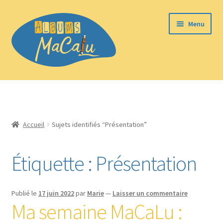
Aller
Aller
Menu
à
au
la
contenu
navigation
Bienvenue sur le site des albums Macalu !
Ouvrir
Les albums MaCaLu
le
Accueil
Sujets identifiés “Présentation”
menu
Ouvrir
Boutique
enfant
le
menu
Étiquette :
Présentation
Ouvrir
Blog et ressources
enfant
le
menu
Qui sommes-nous ?
enfant
Publié le
17 juin 2022
par
Marie
—
Laisser un commentaire
Ma semaine MaCaLu :