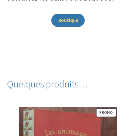
Boutique
Quelques produits…
P
PROMO
R
O
D