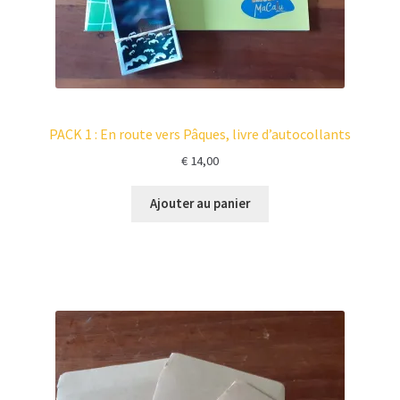
,
3
0
0
0
,
.
5
0
PACK 1 : En route vers Pâques, livre d’autocollants
.
€
14,00
Ajouter au panier