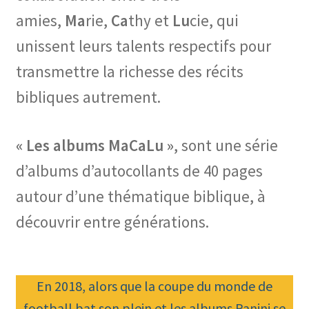
amies,
Ma
rie,
Ca
thy et
Lu
cie, qui
unissent leurs talents respectifs pour
transmettre la richesse des récits
bibliques autrement.
« Les albums MaCaLu »
, sont une série
d’albums d’autocollants de 40 pages
autour d’une thématique biblique, à
découvrir entre générations.
En 2018, alors que la coupe du monde de
football bat son plein et les albums Panini se