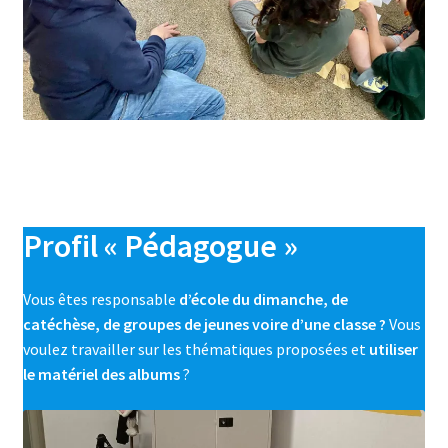
Profil « Pédagogue »
Vous êtes responsable
d’école du dimanche, de
catéchèse, de groupes de jeunes voire d’une classe ?
Vous
voulez travailler sur les thématiques proposées et
utiliser
le matériel des albums
?