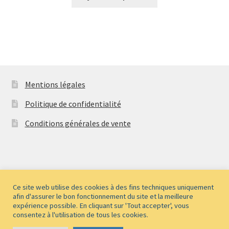
Mentions légales
Politique de confidentialité
Conditions générales de vente
© Les albums MaCaLu 2026
Ce site web utilise des cookies à des fins techniques uniquement
afin d'assurer le bon fonctionnement du site et la meilleure
Politique de confidentialité
Built with WooCommerce
.
expérience possible. En cliquant sur 'Tout accepter', vous
consentez à l'utilisation de tous les cookies.