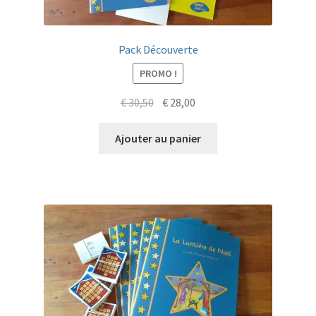
Pack Découverte
PROMO !
Le
Le
€
30,50
€
28,00
prix
prix
initial
actuel
Ajouter au panier
était :
est :
€ 30,50.
€ 28,00.