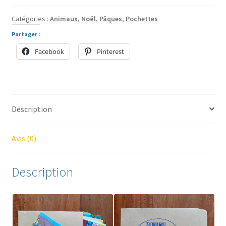
pochettes
(pour
Catégories :
Animaux
,
Noël
,
Pâques
,
Pochettes
PACK
Partager :
1)
Facebook
Pinterest
Description
Avis (0)
Description