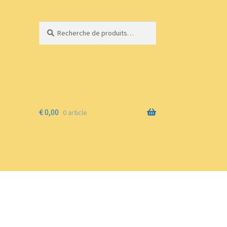
Recherche
Recherche
pour :
€
0,00
0 article