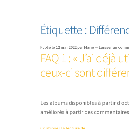
Étiquette :
Différen
Publié le
12 mai 2022
par
Marie
—
Laisser un comm
FAQ 1 : « J’ai déjà 
ceux-ci sont différen
Les albums disponibles à partir d’oc
améliorés à partir des commentaires
FAQ 1 :
Continuer la lecture de