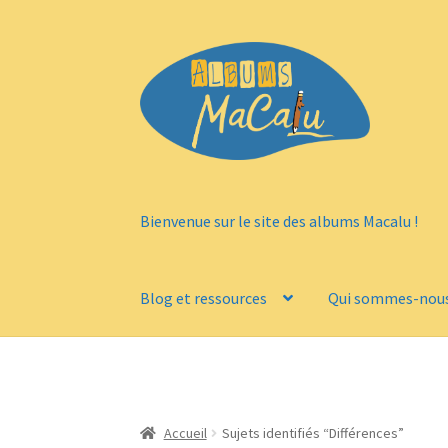
Aller
Aller
à
au
la
contenu
navigation
Bienvenue sur le site des albums Macalu !
Blog et ressources
Qui sommes-nous
Accueil
Sujets identifiés “Différences”