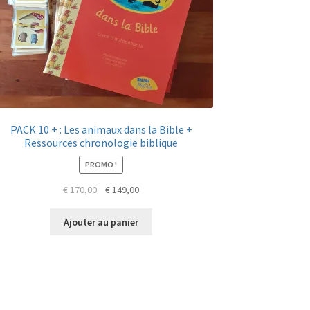
PACK 10 + : Les animaux dans la Bible +
Ressources chronologie biblique
PROMO !
Le
Le
€
170,00
€
149,00
prix
prix
initial
actuel
Ajouter au panier
était :
est :
€ 170,00.
€ 149,00.