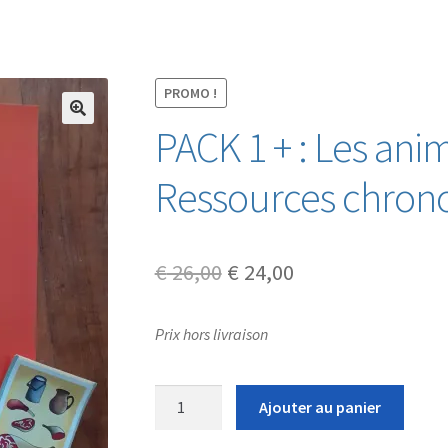
PROMO !
PACK 1 + : Les ani
Ressources chrono
Le
Le
€
26,00
€
24,00
prix
prix
Prix hors livraison
initial
actuel
était :
est :
quantité
Ajouter au panier
€ 26,00.
€ 24,00.
de
PACK