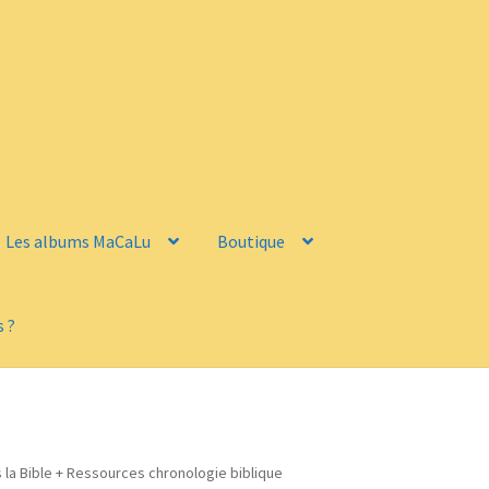
Les albums MaCaLu
Boutique
 ?
s la Bible + Ressources chronologie biblique