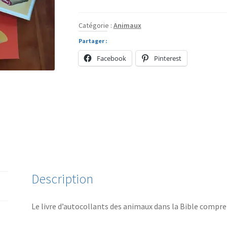
1
+
Catégorie :
Animaux
:
Partager :
Les
Facebook
Pinterest
animaux
dans
la
Bible
+
Ressources
chronologie
biblique
Description
Le livre d’autocollants des animaux dans la Bible compre