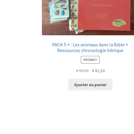
PACK 5 + : Les animaux dans la Bible +
Ressources chronologie biblique
PROMO !
Le
Le
€
90,00
€
81,50
prix
prix
initial
actuel
Ajouter au panier
était :
est :
€ 90,00.
€ 81,50.