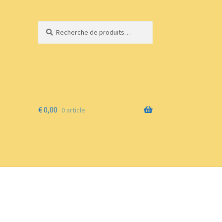
Recherche
Recherche
pour :
€
0,00
0 article