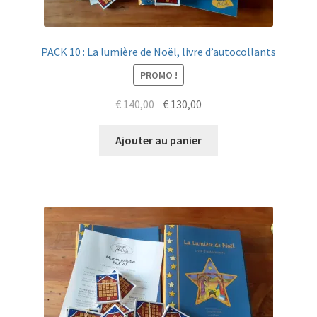
PACK 10 : La lumière de Noël, livre d’autocollants
PROMO !
Le
Le
€
140,00
€
130,00
prix
prix
initial
actuel
Ajouter au panier
était :
est :
€ 140,00.
€ 130,00.