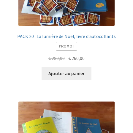
PACK 20 : La lumière de Noël, livre d’autocollants
PROMO !
Le
Le
€
280,00
€
260,00
prix
prix
initial
actuel
Ajouter au panier
était :
est :
€ 280,00.
€ 260,00.