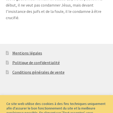
début, il ne veut pas condamner Jésus, mais devant
l’insistance des juifs et de la foule, il le condamne à être
crucifié.
Mentions légales
Politique de confidentialité
Conditions générales de vente
© Les albums MaCaLu 2026
Ce site web utilise des cookies à des fins techniques uniquement
afin d'assurer le bon fonctionnement du site et la meilleure
Politique de confidentialité
Built with WooCommerce
.
expérience possible. En cliquant sur 'Tout accepter', vous